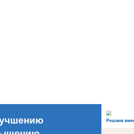
лучшению
Решаем вме
вышению