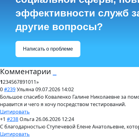
эффективности служб з
другие вопросы?
Написать о проблеме
Комментарии
1
2
3
4
5
6
7
8
9
10
11
»
0
#239
Ульяна
09.07.2026 14:02
Большое спасибо Коваленко Галине Николаевне за помо
нравится и чего я хочу посредством тестирований.
Цитировать
+1
#238
Ольга
26.06.2026 12:24
С благодарностью Ступечевой Елене Анатольевне, кото
Цитировать