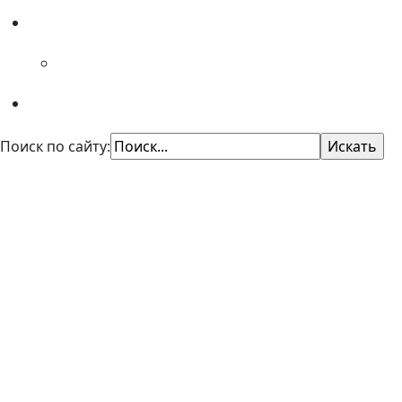
Специалистам
Советы психолога
Поиск по сайту:
КУ "Областной центр профори
Казенное учреждение Омской области
"Центр профессиональной ориентации и психол